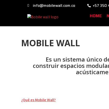
info@mobilewall.com.co
+57 350 
HOME
MOBILE WALL
Es un sistema único d
construir espacios modula
acústicamen
¿Qué es Mobile Wall?