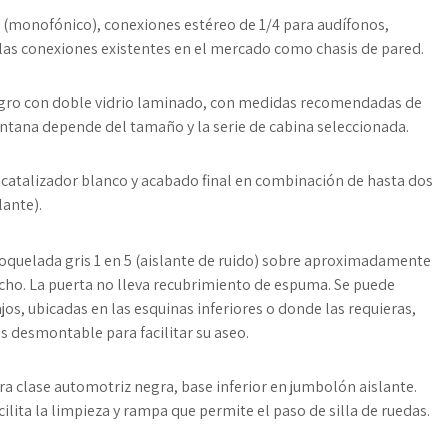
(monofónico), conexiones estéreo de 1/4 para audífonos,
as conexiones existentes en el mercado como chasis de pared.
negro con doble vidrio laminado, con medidas recomendadas de
ventana depende del tamaño y la serie de cabina seleccionada.
catalizador blanco y acabado final en combinación de hasta dos
lante).
oquelada gris 1 en 5 (aislante de ruido) sobre aproximadamente
echo. La puerta no lleva recubrimiento de espuma. Se puede
os, ubicadas en las esquinas inferiores o donde las requieras,
s desmontable para facilitar su aseo.
a clase automotriz negra, base inferior en jumbolón aislante.
lita la limpieza y rampa que permite el paso de silla de ruedas.