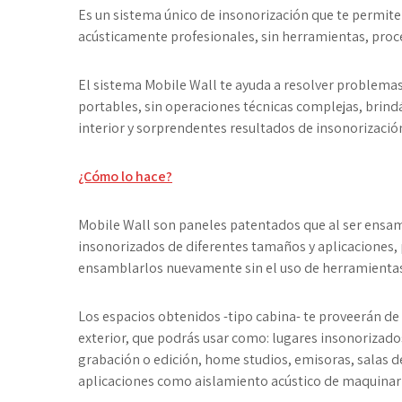
Es un sistema único de insonorización que te permi
acústicamente profesionales, sin herramientas, proce
El sistema
M
obile
W
all te ayuda a resolver problema
portables, sin operaciones técnicas complejas, brind
interior y sorprendentes resultados de insonorización 
¿Cómo lo hace?
M
obile
W
all son paneles patentados que al ser ensa
insonorizados de diferentes tamaños y aplicaciones,
ensamblarlos nuevamente sin el uso de herramientas
Los espacios obtenidos -tipo cabina- te proveerán de
exterior, que podrás usar como: lugares insonorizado
grabación o edición, home studios, emisoras, salas d
aplicaciones como aislamiento acústico de maquinari