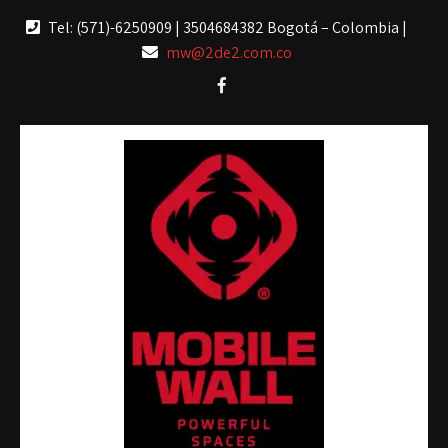
Tel: (571)-6250909 | 3504684382 Bogotá – Colombia |
mw@2de2.com.co